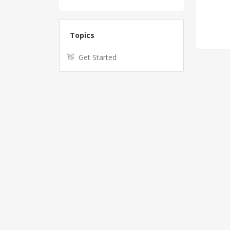
sudah memiliki Lisensi
internasional yang menjamin
keamanan dan keadilan dalam
Topics
permainan.
👋
Get Started