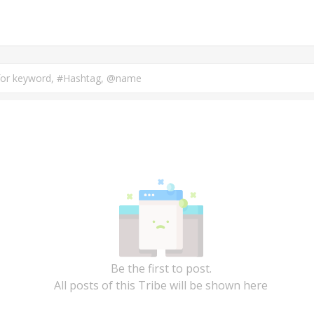
Be the first to post.
All posts of this Tribe will be shown here